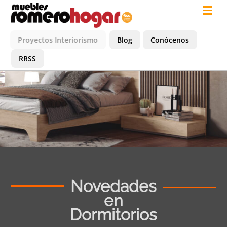
Proyectos Interiorismo
Blog
Conócenos
RRSS
Muebles de
Dormitorio
Novedades
en
Dormitorios