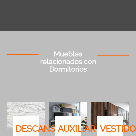
Muebles
relacionados con
Dormitorios
DESCANSO
AUXILIAR
VESTIDO