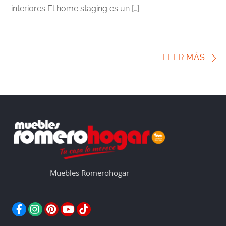
interiores El home staging es un […]
LEER MÁS
Muebles Romerohogar
Facebook
Instagram
Pinterest
YouTube
TikTok