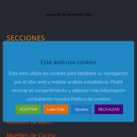
Acerca de los certificados SSL
SECCIONES
Muebles de Salón
Esta web usa cookies
Muebles para Dormitorios
Esta web utiliza las cookies para facilitarle su navegación
Mueble Juvenil
por el sitio web y realizar análisis estadísticos. Podrá
revocar el consentimiento y obtener más información
Sofás y Sillones
consultando nuestra Política de cookies.
Descanso y Colchones
ACEPTAR
Leer más
Ajustes
RECHAZAR
Muebles de Baño
Muebles de Cocina