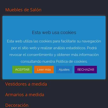
Muebles de Salón
Muebles para Dormitorios
Mueble Juvenil
Esta web usa cookies
Sofás y Sillones
Esta web utiliza las cookies para facilitarle su navegación
por el sitio web y realizar análisis estadísticos. Podrá
Descanso y Colchones
revocar el consentimiento y obtener más información
consultando nuestra Política de cookies.
Muebles de Baño
ACEPTAR
Leer más
Ajustes
RECHAZAR
Muebles de Cocina
Vestidores a medida
Armarios a medida
Decoración