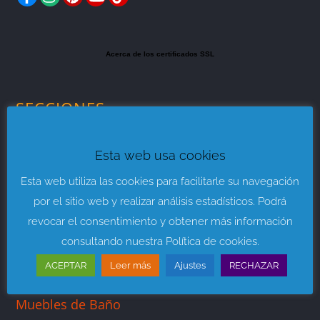
Acerca de los certificados SSL
SECCIONES
Muebles de Salón
Esta web usa cookies
Muebles para Dormitorios
Esta web utiliza las cookies para facilitarle su navegación
por el sitio web y realizar análisis estadísticos. Podrá
Mueble Juvenil
revocar el consentimiento y obtener más información
Sofás y Sillones
consultando nuestra Política de cookies.
ACEPTAR
Leer más
Ajustes
RECHAZAR
Descanso y Colchones
Muebles de Baño