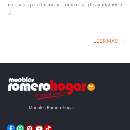
materiales para tu cocina. Toma nota, ¡Te ayudamos a
[…]
LEER MÁS
Muebles Romerohogar
Facebook
Instagram
Pinterest
YouTube
TikTok