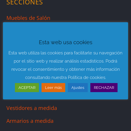
SECCIONES
Muebles de Salón
Muebles para Dormitorios
Esta web usa cookies
Mueble Juvenil
Esta web utiliza las cookies para facilitarle su navegación
Sofás y Sillones
por el sitio web y realizar análisis estadísticos. Podrá
Descanso y Colchones
revocar el consentimiento y obtener más información
consultando nuestra Política de cookies.
Muebles de Baño
ACEPTAR
Leer más
Ajustes
RECHAZAR
Muebles de Cocina
Vestidores a medida
Armarios a medida