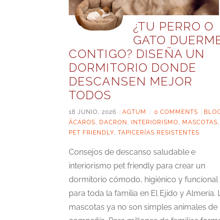
¿TU PERRO O
GATO DUERM
CONTIGO? DISEÑA UN
DORMITORIO DONDE
DESCANSEN MEJOR
TODOS
18 JUNIO, 2026
|
AGTUM
|
0 COMMENTS
|
BLO
ÁCAROS
,
DACRON
,
INTERIORISMO
,
MASCOTAS
,
PET FRIENDLY
,
TAPICERÍAS RESISTENTES
Consejos de descanso saludable e
interiorismo pet friendly para crear un
dormitorio cómodo, higiénico y funcional
para toda la familia en El Ejido y Almería. 
mascotas ya no son simples animales de