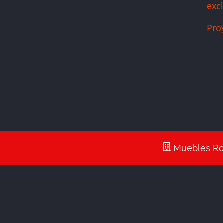
exc
Pro
Muebles Rom