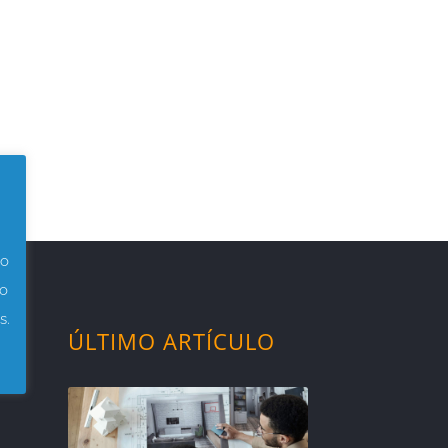
io
to
s.
ÚLTIMO ARTÍCULO