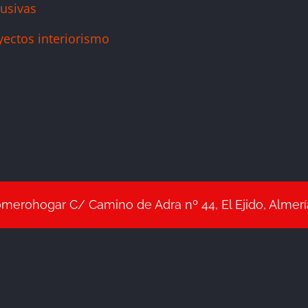
lusivas
yectos interiorismo
erohogar C/ Camino de Adra nº 44, El Ejido, Almerí