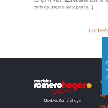
compañía. Para millones de familias form
parte del hogar y participan de […]
LEER MÁ
E
w
y
SE
Mue
Muebles Romerohogar
Mue