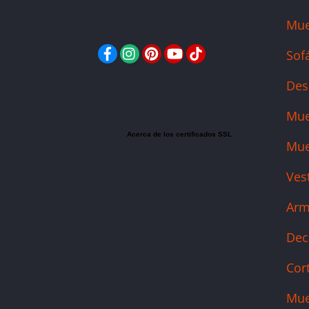
Mue
Facebook
Instagram
Pinterest
YouTube
TikTok
Sofá
Des
Mue
Acerca de los certificados SSL
Mue
Ves
Arm
Dec
Cort
Mue