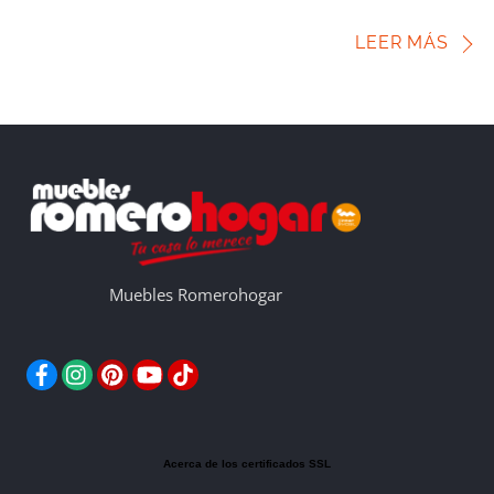
LEER MÁS
Muebles Romerohogar
Facebook
Instagram
Pinterest
YouTube
TikTok
Acerca de los certificados SSL