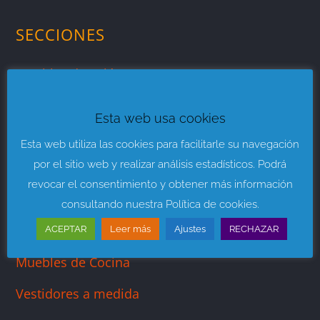
SECCIONES
Muebles de Salón
Muebles para Dormitorios
Esta web usa cookies
Mueble Juvenil
Esta web utiliza las cookies para facilitarle su navegación
por el sitio web y realizar análisis estadísticos. Podrá
Sofás y Sillones
revocar el consentimiento y obtener más información
Descanso y Colchones
consultando nuestra Política de cookies.
Muebles de Baño
ACEPTAR
Leer más
Ajustes
RECHAZAR
Muebles de Cocina
Vestidores a medida