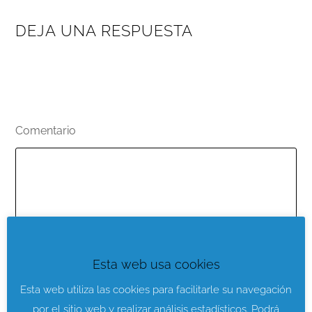
DEJA UNA RESPUESTA
Tu dirección de correo electrónico no será publicada.
Los campos obligatorios están marcados con
*
Comentario
*
Esta web usa cookies
Nombre
*
Correo electrónico
*
Esta web utiliza las cookies para facilitarle su navegación
por el sitio web y realizar análisis estadísticos. Podrá