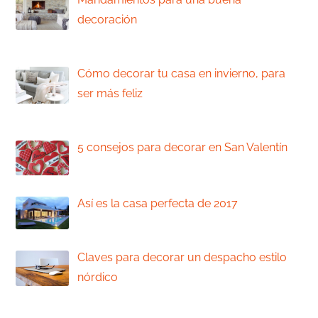
decoración
Vamos a empezar fuerte este 2017
en nuestro blog,
Cómo decorar tu casa en invierno, para
ser más feliz
En Romerohogar, creemos que
una decoración
5 consejos para decorar en San Valentín
San Valentín, es un fecha como muchos
dicen,
Así es la casa perfecta de 2017
¿Qué le pedirías a una casa perfecta si
pudieras
Claves para decorar un despacho estilo
nórdico
La llegada de la famosa crisis, ha hecho
que muchos