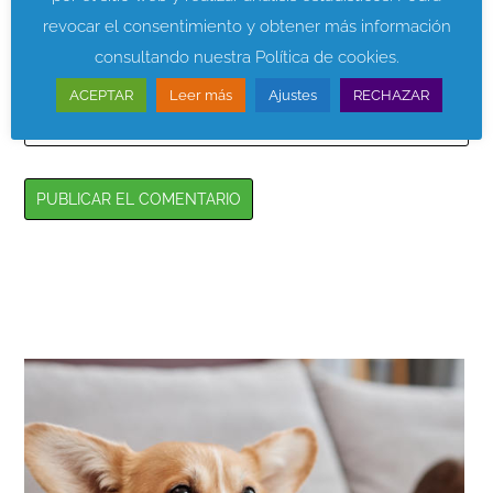
revocar el consentimiento y obtener más información
consultando nuestra Política de cookies.
Web
ACEPTAR
Leer más
Ajustes
RECHAZAR