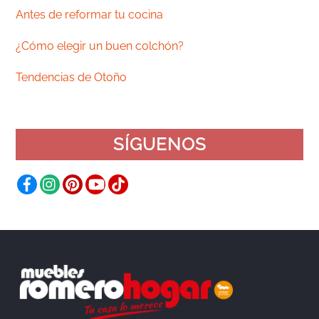
Antes de reformar tu cocina
¿Cómo elegir un buen colchón?
Tendencias de Otoño
SÍGUENOS
Facebook
Instagram
Pinterest
YouTube
TikTok