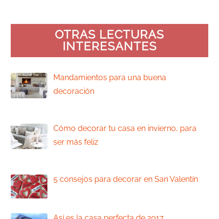
OTRAS LECTURAS
INTERESANTES
Mandamientos para una buena
decoración
Vamos a empezar fuerte este 2017
en nuestro blog,
Cómo decorar tu casa en invierno, para
ser más feliz
En Romerohogar, creemos que
una decoración
5 consejos para decorar en San Valentín
San Valentín, es un fecha como muchos
dicen,
Así es la casa perfecta de 2017