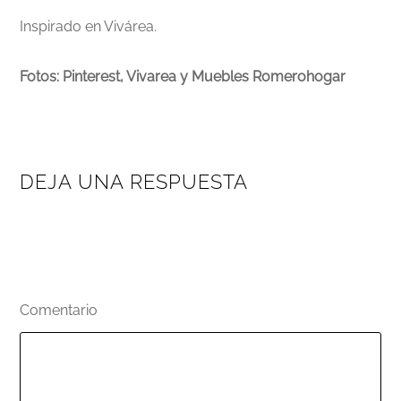
Inspirado en Vivárea.
Fotos: Pinterest, Vivarea y Muebles Romerohogar
DEJA UNA RESPUESTA
Tu dirección de correo electrónico no será publicada.
Los campos obligatorios están marcados con
*
Comentario
*